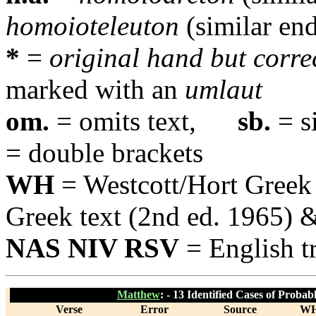
homoioteleuton
(similar en
*
=
original hand but corre
marked with an
umlaut
om.
= omits text,
sb.
= s
= double brackets
WH
= Westcott/Hort Gre
Greek text (2nd ed. 1965)
NAS NIV RSV
= English tr
Matthew
: -
13 Identified Cases of Proba
Verse
Error
Source
W