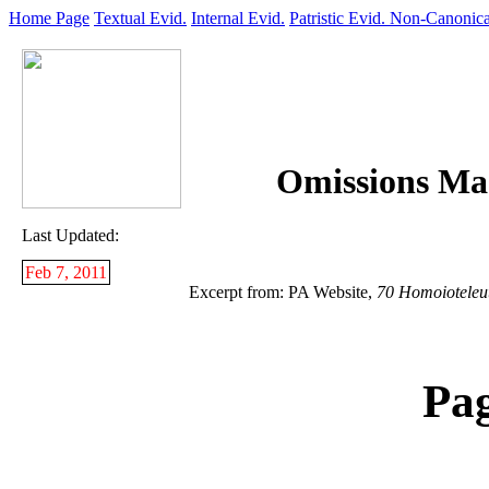
Home Page
Textual Evid.
Internal Evid.
Patristic Evid.
Non-Canonica
Omissions Mas
Last Updated:
Feb 7, 2011
Excerpt from: PA Website,
70 Homoioteleu
Pa