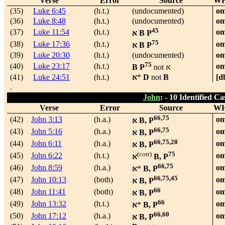
Verse
Error
Source
W
(35)
Luke 6:45
(h.t.)
(undocumented)
om
(36)
Luke 8:48
(h.t.)
(undocumented)
om
45
(37)
Luke 11:54
(h.t.)
om
א
B P
75
(38)
Luke 17:36
(h.t.)
om
א
B P
(39)
Luke 20:30
(h.t.)
(undocumented)
om
75
(40)
Luke 23:17
(h.t.)
om
B P
not
א
(41)
Luke 24:51
(h.t.)
א
*
D
not
B
[d
.
John
: -
10 Identified Ca
Verse
Error
Source
W
66,75
(42)
John 3:13
(h.a.)
om
א
B, P
66,75
(43)
John 5:16
(h.a.)
om
א
B, P
66,75,28
(44)
John 6:11
(h.a.)
om
א
B, P
(corr)
75
(45)
John 6:22
(h.t.)
om
א
B, P
66,75
(46)
John 8:59
(h.a.)
om
א
*
B, P
66,75,45
(47)
John 10:13
(both)
om
א
B, P
66
(48)
John 11:41
(both)
om
א
B, P
66
(49)
John 13:32
(h.t.)
om
א
*
B, P
66,60
(50)
John 17:12
(h.a.)
om
א
B, P