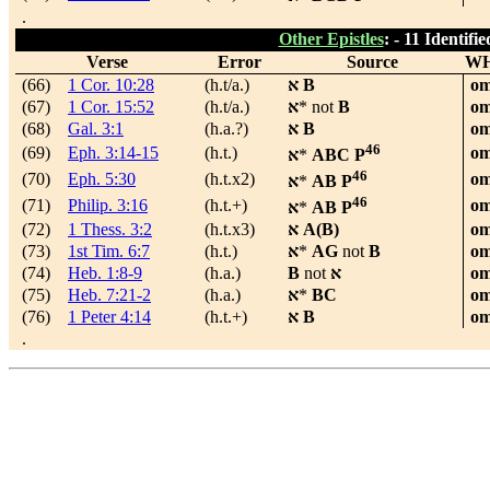
.
Other Epistles
: -
11 Identifi
Verse
Error
Source
W
(66)
1 Cor. 10:28
(h.t/a.)
א
B
om
(67)
1 Cor. 15:52
(h.t/a.)
א
*
not
B
om
(68)
Gal. 3:1
(h.a.?)
א
B
om
46
(69)
Eph. 3:14-15
(h.t.)
om
א
*
ABC P
46
(70)
Eph. 5:30
(h.t.x2)
om
א
*
AB P
46
(71)
Philip. 3:16
(h.t.+)
om
א
*
AB P
(72)
1 Thess. 3:2
(h.t.x3)
א
A(B)
om
(73)
1st Tim. 6:7
(h.t.)
א
*
AG
not
B
om
(74)
Heb. 1:8-9
(h.a.)
B
not
א
om
(75)
Heb. 7:21-2
(h.a.)
א
*
BC
om
(76)
1 Peter 4:14
(h.t.+)
א
B
om
.