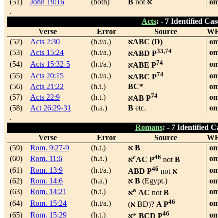
(51)
John 19:16
(both)
B
not
א
om
.
Acts
: -
7 Identified Cas
Verse
Error
Source
W
(52)
Acts 2:30
(h.t/a.)
א
ABC (D)
om
33,74
(53)
Acts 15:24
(h.t/a.)
om
א
ABD P
74
(54)
Acts 15:32-5
(h.t/a.)
om
א
ABE P
74
(55)
Acts 20:15
(h.t/a.)
om
א
ABC P
(56)
Acts 21:22
(h.t.)
BC*
om
74
(57)
Acts 22:9
(h.t.)
om
א
AB P
(58)
Act 26:29-31
(h.a.)
B
etc.
om
.
Romans
: -
7 Identified C
Verse
Error
Source
W
(59)
Rom. 9:27-9
(h.t.)
א
B
om
c
46
(60)
Rom. 11:6
(h.a.)
om
א
AC P
not
B
46
(61)
Rom. 13:9
(h.t/a.)
om
ABD P
not
א
(62)
Rom. 14:6
(h.a.)
א
B
(Egypt.)
om
a
(63)
Rom. 14:21
(h.t.)
om
א
AC
not
B
46
(64)
Rom. 15:24
(h.t/a.)
om
(
א
BD)?
A P
46
(65)
Rom. 15:29
(h.t.)
om
א
*
BCD P