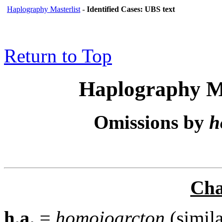
Haplography Masterlist
-
Identified Cases: UBS text
Return to Top
Haplography M
Omissions by
h
Cha
h.a.
=
homoioarcton
(simil