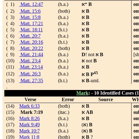
( 1)
Matt. 12:47
(h.a.)
א
*
B
om
( 2)
Matt. 15:6
(both)
א
B
om
( 3)
Matt. 15:8
(h.a.)
א
B
om
( 4)
Matt. 17:21
(h.a.)
א
B
om
( 5)
Matt. 18:11
(h.t.)
א
B
om
( 6)
Matt. 20:7
(h.a.)
א
B
om
( 7)
Matt. 20:16
(h.t.)
א
B
om
( 8)
Matt. 20:22
(both)
א
B
om
( 9)
Matt. 21:44
(h.a.)
D
!
not
א
B
[sb
(10)
Matt. 23:4
(h.a.)
א
not
B
om
(11)
Matt. 23:14
(h.a.)
א
B
om
45
(12)
Matt. 26:3
(h.a.)
om
א
B P
(13)
Matt. 27:35
(h.t.)
א
B
-uml.
om
.
Mark
: -
10 Identified Cases
(1
Verse
Error
Source
W
(14)
Mark 6:33
(both)
א
B
om
(15)
Mark 7:19
(itac.)
א
AB
su
(16)
Mark 8:26
(h.a.)
א
B
om
(17)
Mark 9:49
(h.t.)
(
א
)
B
om
(18)
Mark 10:7
(h.a.)
(
א
)
B
om
(19)
Mark 11:8
(both)
א
B
?
om