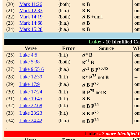
(20)
Mark 11:26
(both)
א
B
om
(21)
Mark 12:33
(h.a.)
א
B
om
(22)
Mark 14:19
(both)
א
B
+uml.
om
(23)
Mark 14:68
(h.a.)
א
B
om
(24)
Mark 15:28
(h.a.)
א
B
om
.
Luke
: -
10 Identified Ca
Verse
Error
Source
W
(25)
Luke 4:5
(h.t.)
א
*
B
om
c1
(26)
Luke 5:38
(both)
om
א
B
c1
75,45
(27)
Luke 9:55-6
(h.a.)
om
א
B P
75
(28)
Luke 12:39
(h.t.)
--
א
*
P
not
B
75
(29)
Luke 17:9
(h.a.)
om
א
B P
75
(30)
Luke 17:24
(h.t.)
om
B P
not
א
(31)
Luke 19:45
(h.t.)
א
B
om
75
(32)
Luke 22:68
(h.t.)
om
א
B P
75
(33)
Luke 23:23
(h.t.)
om
א
B P
75
(34)
Luke 24:42
(h.a.)
om
א
B P
.
Luke
: -
7 more Identified 