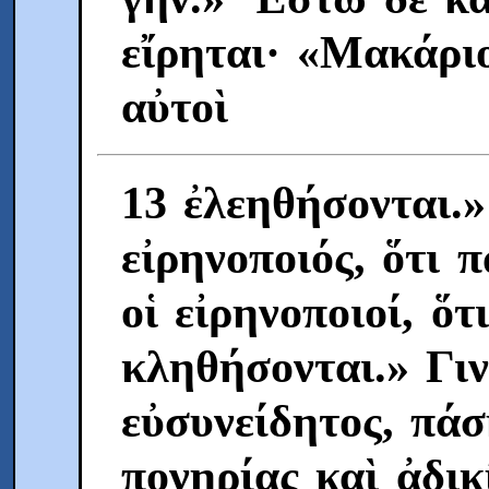
εἴρηται· «Μακάριο
αὐτοὶ
13 ἐλεηθήσονται.
εἰρηνοποιός, ὅτι 
οἱ εἰρηνοποιοί, ὅτ
κληθήσονται.» Γι
εὐσυνείδητος, πάσ
πονηρίας καὶ ἀδικ