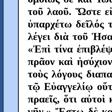
τοῦ λαοῦ. Ὥστε εἰ
ὑπαρχέτω δεῖλός τ
λέγει διὰ τοῦ Ἡσ
«Ἐπὶ τίνα ἐπιβλέψ
πρᾶον καὶ ἡσύχιο
τοὺς λόγους διαπ
τῷ Eὐαγγελίῳ οὕτ
πραεῖς, ὅτι αὐτοὶ
γῆν.» Ἔστω δὲ κα