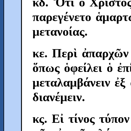
κδ. Ὅτι ὁ Χριστὸ
παρεγένετο ἁμαρτ
μετανοίας.
κε. Περὶ ἀπαρχῶν
ὅπως ὁφείλει ὁ ἐπ
μεταλαμβάνειν ἐξ 
διανέμειν.
κς. Eἰ τίνος τύπο