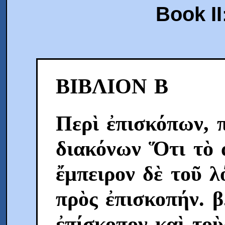
Book II
ΒIΒΛIOΝ Β
Περὶ ἐπισκόπων, 
διακόνων Ὅτι τὸ 
ἔμπειρον δὲ τοῦ λ
πρὸς ἐπισκοπήν. β
ἐπίσκοπον καὶ τοὺ