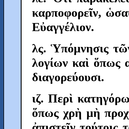
καρποφορεῖν, ὡσα
Eὐαγγέλιον.
λς. Ὑπόμνησις τῶ
λογίων καὶ ὅπως 
διαγορεύουσι.
ιζ. Περὶ κατηγόρ
ὅπως χρὴ μὴ προχ
ἀπιστεῖν τούτοις 