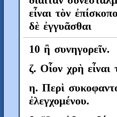
εἶναι τὸν ἐπίσκοπ
δὲ ἐγγυᾶσθαι
10 ἢ συνηγορεῖν.
ζ. Oἷον χρὴ εἶναι
η. Περὶ συκοφαντ
ἐλεγχομένου.