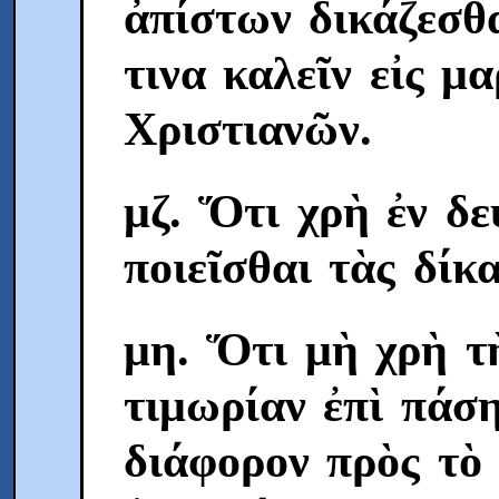
ἀπίστων δικάζεσθα
τινα καλεῖν εἰς μ
Χριστιανῶν.
μζ. Ὅτι χρὴ ἐν δ
ποιεῖσθαι τὰς δίκα
μη. Ὅτι μὴ χρὴ τ
τιμωρίαν ἐπὶ πάσ
διάφορον πρὸς τὸ