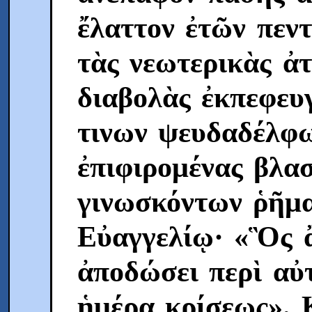
ἔλαττον ἐτῶν πεντ
τὰς νεωτερικὰς ἀτ
διαβολὰς ἐκπεφευ
τινων ψευδαδέλφω
ἐπιφιρομένας βλα
γινωσκόντων ῥῆμα
Eὐαγγελίῳ· «Ὃς ἂ
ἀποδώσει περὶ αὐ
ἡμέρᾳ κρίσεως». 