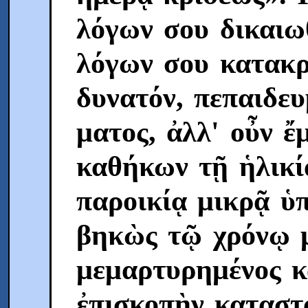
λόγων σου δικαιω
λόγων σου κατακρ
δυνατόν, πεπαιδευ
ματος, ἀλλ' οὖν ἔ
καθήκων τῇ ἡλικίᾳ
παροικίᾳ μικρᾷ ὑ
βηκὼς τῷ χρόνῳ 
μεμαρτυρημένος κ
ἐπισκοπὴν καταστα