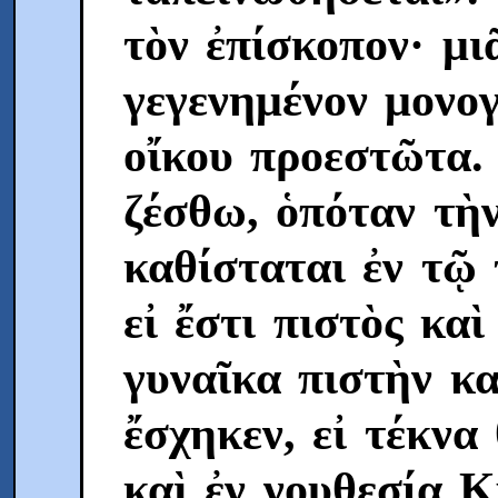
τὸν ἐπίσκοπον· μι
γεγενημένον μονο
οἴκου προεστῶτα.
ζέσθω, ὁπόταν τὴ
καθίσταται ἐν τῷ
εἰ ἔστι πιστὸς καὶ
γυναῖκα πιστὴν κα
ἔσχηκεν, εἰ τέκν
καὶ ἐν νουθεσίᾳ Κ