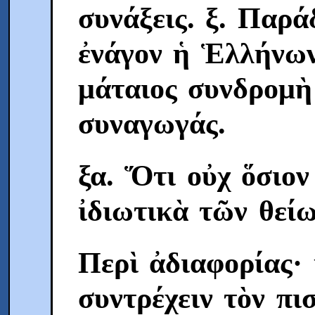
συνάξεις. ξ. Παρά
ἐνάγον ἡ Ἑλλήνων
μάταιος συνδρομὴ 
συναγωγάς.
ξα. Ὅτι οὐχ ὅσιον
ἰδιωτικὰ τῶν θείω
Περὶ ἀδιαφορίας· 
συντρέχειν τὸν πι