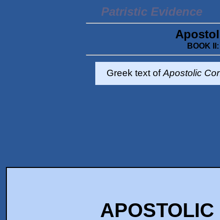
Patristic Evidence
Apostol
BOOK II:
Greek text of
Apostolic Con
APOSTOLIC