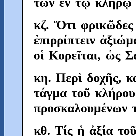
τῶν ἐν τῷ κλήρῳ 
κζ. Ὅτι φρικῶδες
ἐπιρρίπτειν ἀξιώμ
οἱ Κορεῖται, ὡς Σ
κη. Περὶ δοχῆς, κ
τάγμα τοῦ κλήρου
προσκαλουμένων τ
κθ. Τίς ἡ ἀξία το