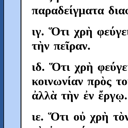
παραδείγματα δια
ιγ. Ὅτι χρὴ φεύγ
τὴν πεῖραν.
ιδ. Ὅτι χρὴ φεύγε
κοινωνίαν πρὸς το
ἀλλὰ τὴν ἐν ἔργῳ.
ιε. Ὅτι οὐ χρὴ τὸ