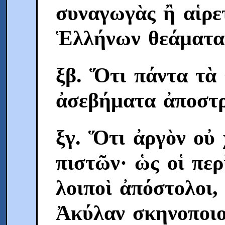
συναγωγὰς ἢ αἱρε
Ἑλλήνων θεάματα
ξβ. Ὅτι πάντα τὰ
ἀσεβήματα ἀποστρ
ξγ. Ὅτι ἀργὸν οὐ 
πιστῶν· ὡς οἱ περ
λοιποὶ ἀπόστολοι,
Ἀκύλαν σκηνοποιοί