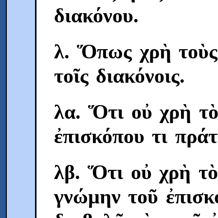
διακόνου.
λ. Ὅπως χρὴ τοὺς
τοῖς διακόνοις.
λα. Ὅτι οὐ χρὴ τὸ
ἐπισκόπου τι πράτ
λβ. Ὅτι οὐ χρὴ τ
γνώμην τοῦ ἐπισκό