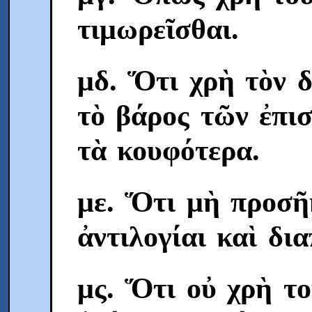
τιμωρεῖσθαι.
μδ. Ὅτι χρὴ τὸν δ
τὸ βάρος τῶν ἐπισ
τὰ κουφότερα.
με. Ὅτι μὴ προσῆκ
ἀντιλογίαι καὶ δι
μς. Ὅτι οὐ χρὴ το