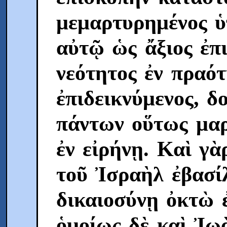
μεμαρτυρημένος ὑ
αὐτῷ ὡς ἄξιος ἐπι
νεότητος ἐν πραότ
ἐπιδεικνύμενος, δ
πάντων οὕτως μαρ
ἐν εἰρήνῃ. Καὶ γ
τοῦ Ἰσραὴλ ἐβασίλ
δικαιοσύνῃ ὀκτὼ 
ὁμοίως δὲ καὶ Ἰω