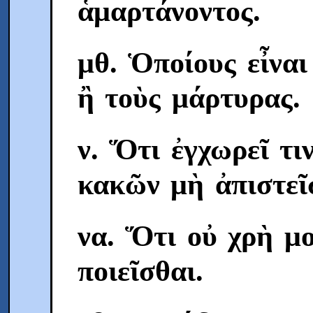
ἁμαρτάνοντος.
μθ. Ὁποίους εἶναι
ἢ τοὺς μάρτυρας.
ν. Ὅτι ἐγχωρεῖ τι
κακῶν μὴ ἀπιστεῖ
να. Ὅτι οὐ χρὴ μο
ποιεῖσθαι.