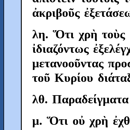
ἀκριβοῦς ἐξετάσε
λη. Ὅτι χρὴ τοὺς
ἰδιαζόντως ἐξελέγ
μετανοοῦντας προ
τοῦ Κυρίου διάταξ
λθ. Παραδείγματα 
μ. Ὅτι οὐ χρὴ ἐχ