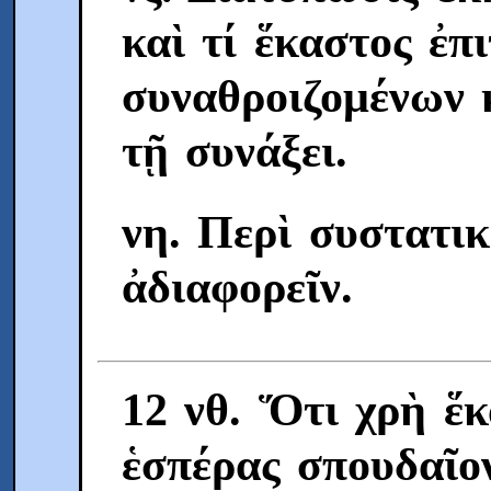
καὶ τί ἕκαστος ἐπι
συναθροιζομένων 
τῇ συνάξει.
νη. Περὶ συστατι
ἀδιαφορεῖν.
12 νθ. Ὅτι χρὴ ἕ
ἑσπέρας σπουδαῖον