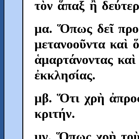
τὸν ἅπαξ ἢ δεύτε
μα. Ὅπως δεῖ προ
μετανοοῦντα καὶ 
ἁμαρτάνοντας καὶ 
ἐκκλησίας.
μβ. Ὅτι χρὴ ἀπρο
κριτήν.
μγ. Ὅπως χρὴ το