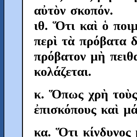
αὐτὸν σκοπόν.
ιθ. Ὅτι καὶ ὁ πο
περὶ τὰ πρόβατα δ
πρόβατον μὴ πειθ
κολάζεται.
κ. Ὅπως χρὴ τοὺς
ἐπισκόπους καὶ μά
κα. Ὅτι κίνδυνος 