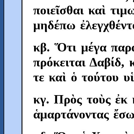
ποιεῖσθαι καὶ τιμ
μηδέπω ἐλεγχθέντ
κβ. Ὅτι μέγα παρ
πρόκειται Δαβίδ, 
τε καὶ ὁ τούτου 
κγ. Πρὸς τοὺς ἐκ
ἁμαρτάνοντας ἔσ