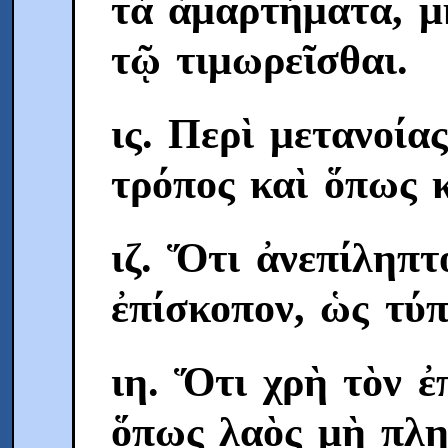
τὰ ἁμαρτήματα, μή
τῷ τιμωρεῖσθαι.
ις. Περὶ μετανοίας
τρόπος καὶ ὅπως 
ιζ. Ὅτι ἀνεπίληπτ
ἐπίσκοπον, ὡς τύ
ιη. Ὅτι χρὴ τὸν ἐ
ὅπως λαὸς μὴ πλη