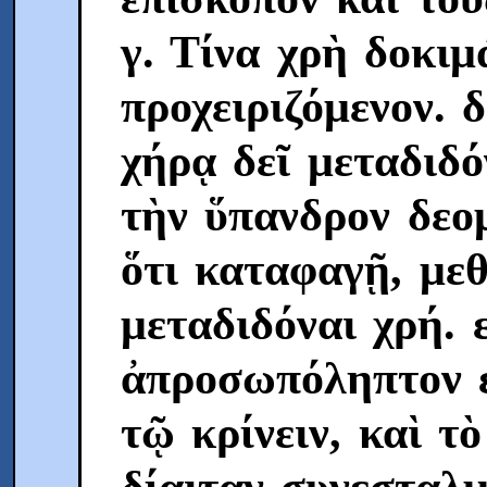
γ. Τίνα χρὴ δοκιμ
προχειριζόμενον. 
χήρᾳ δεῖ μεταδιδόν
τὴν ὕπανδρον δεομ
ὅτι καταφαγῇ, με
μεταδιδόναι χρή. 
ἀπροσωπόληπτον ε
τῷ κρίνειν, καὶ τ
δίαιταν συνεσταλμ