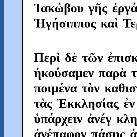
Ἰακώβου γῆς ἐργάτ
Ἡγήσιππος καὶ Τε
Περὶ δὲ τῶν ἐπισ
ἠκούσαμεν παρὰ τ
ποιμένα τὸν καθισ
τὰς Ἐκκλησίας ἐν
ὑπάρχειν ἀνέγ κλη
ἀνέπαφον πάσης ἀ