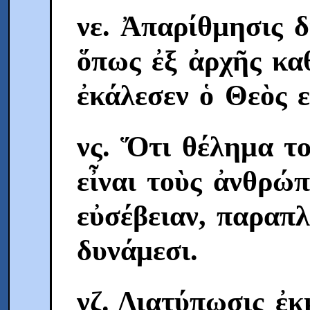
νε. Ἀπαρίθμησις δ
ὅπως ἐξ ἀρχῆς κα
ἐκάλεσεν ὁ Θεὸς ε
νς. Ὅτι θέλημα τ
εἶναι τοὺς ἀνθρώπ
εὐσέβειαν, παραπ
δυνάμεσι.
νζ. Διατύπωσις ἐκ