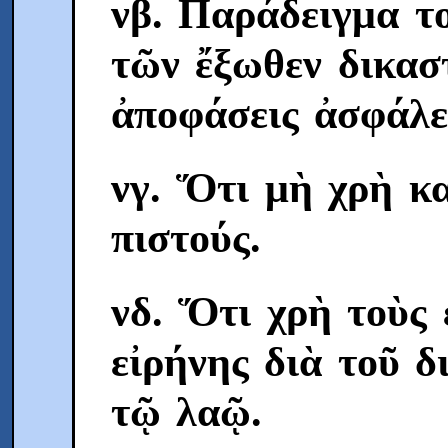
νβ. Παράδειγμα τ
τῶν ἔξωθεν δικασ
ἀποφάσεις ἀσφάλε
νγ. Ὅτι μὴ χρὴ κα
πιστούς.
νδ. Ὅτι χρὴ τοὺς 
εἰρήνης διὰ τοῦ δ
τῷ λαῷ.