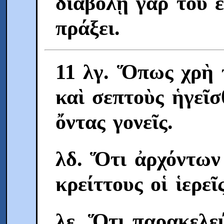
διαβολῇ γὰρ τοῦ 
πράξει.
11 λγ. Ὅπως χρὴ τ
καὶ σεπτοὺς ἡγεῖσ
ὄντας γονεῖς.
λδ. Ὅτι ἀρχόντων 
κρείττους οἱ ἱερεῖς
λε. Ὅτι παρακελεύ