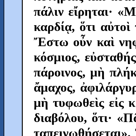
πάλιν εἴρηται· «Μ
καρδίᾳ, ὅτι αὐτοὶ
Ἔστω οὖν καὶ νη
κόσμιος, εὐσταθής
πάροινος, μὴ πλήκ
ἄμαχος, ἀφιλάργυρ
μὴ τυφωθεὶς εἰς 
διαβόλου, ὅτι· «
ταπεινωθήσεται». 