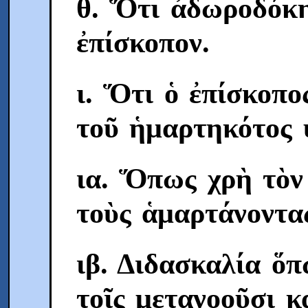
θ. Ὅτι ἀδωροδόκη
ἐπίσκοπον.
ι. Ὅτι ὁ ἐπίσκοπο
τοῦ ἡμαρτηκότος ὑ
ια. Ὅπως χρὴ τὸν 
τοὺς ἁμαρτάνοντα
ιβ. Διδασκαλία ὅ
τοῖς μετανοοῦσι κ