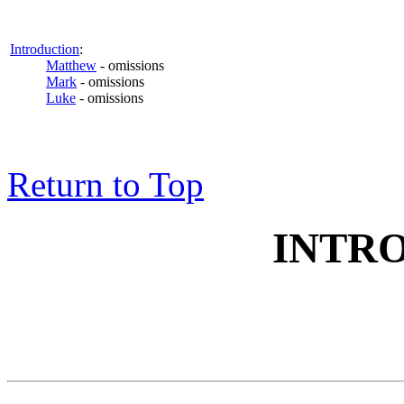
Introduction
:
Matthew
- omissions
Mark
- omissions
Luke
- omissions
Return to Top
INTR