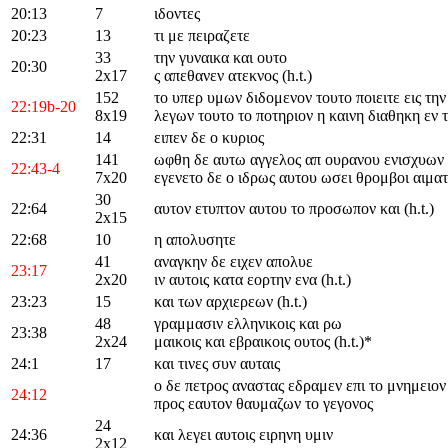
20:13
7
ιδοντες
20:23
13
τι με πειραζετε
33
την γυναικα και ουτο
20:30
2x17
ς απεθανεν ατεκνος (h.t.)
152
το υπερ υμων διδομενον τουτο ποιειτε εις τη
22:19b-20
8x19
λεγων τουτο το ποτηριον η καινη διαθηκη εν
22:31
14
ειπεν δε ο κυριος
141
ωφθη δε αυτω αγγελος απ ουρανου ενισχυων 
22:43-4
7x20
εγενετο δε ο ιδρως αυτου ωσει θρομβοι αιματ
30
22:64
αυτον ετυπτον αυτου το προσωπον και (h.t.)
2x15
22:68
10
η απολυσητε
41
αναγκην δε ειχεν απολυε
23:17
2x20
ιν αυτοις κατα εορτην ενα (h.t.)
23:23
15
και των αρχιερεων (h.t.)
48
γραμμασιν ελληνικοις και ρω
23:38
2x24
μαικοις και εβραικοις ουτος (h.t.)*
24:1
17
και τινες συν αυταις
ο δε πετρος αναστας εδραμεν επι το μνημειον
24:12
προς εαυτον θαυμαζων το γεγονος
24
24:36
και λεγει αυτοις ειρηνη υμιν
2x12