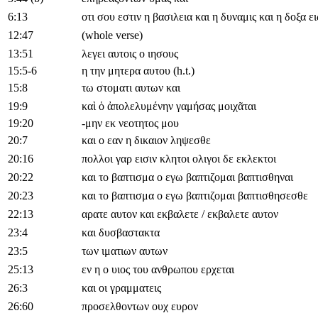
6:13
οτι σου εστιν η βασιλεια και η δυναμις και η δοξα ε
12:47
(whole verse)
13:51
λεγει αυτοις ο ιησους
15:5-6
η την μητερα αυτου (h.t.)
15:8
τω στοματι αυτων και
19:9
καὶ ὁ ἀπολελυμένην γαμήσας μοιχᾶται
19:20
-μην εκ νεοτητος μου
20:7
και ο εαν η δικαιον ληψεσθε
20:16
πολλοι γαρ εισιν κλητοι ολιγοι δε εκλεκτοι
20:22
και το βαπτισμα ο εγω βαπτιζομαι βαπτισθηναι
20:23
και το βαπτισμα ο εγω βαπτιζομαι βαπτισθησεσθε
22:13
αρατε αυτον και εκβαλετε / εκβαλετε αυτον
23:4
και δυσβαστακτα
23:5
των ιματιων αυτων
25:13
εν η ο υιος του ανθρωπου ερχεται
26:3
και οι γραμματεις
26:60
προσελθοντων ουχ ευρον