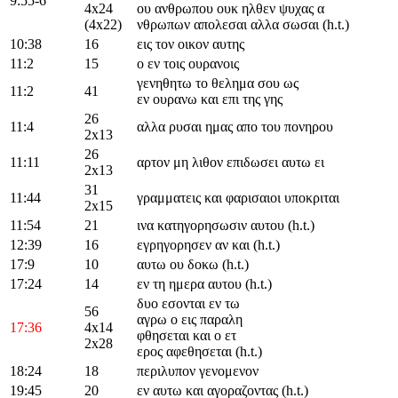
9:55-6
4x24
ου ανθρωπου ουκ ηλθεν ψυχας α
(4x22)
νθρωπων απολεσαι αλλα σωσαι (h.t.)
10:38
16
εις τον οικον αυτης
11:2
15
ο εν τοις ουρανοις
γενηθητω το θελημα σου ως
11:2
41
εν ουρανω και επι της γης
26
11:4
αλλα ρυσαι ημας απο του πονηρου
2x13
26
11:11
αρτον μη λιθον επιδωσει αυτω ει
2x13
31
11:44
γραμματεις και φαρισαιοι υποκριται
2x15
11:54
21
ινα κατηγορησωσιν αυτου (h.t.)
12:39
16
εγρηγορησεν αν και (h.t.)
17:9
10
αυτω ου δοκω (h.t.)
17:24
14
εν τη ημερα αυτου (h.t.)
δυο εσονται εν τω
56
αγρω ο εις παραλη
17:36
4x14
φθησεται και ο ετ
2x28
ερος αφεθησεται (h.t.)
18:24
18
περιλυπον γενομενον
19:45
20
εν αυτω και αγοραζοντας (h.t.)