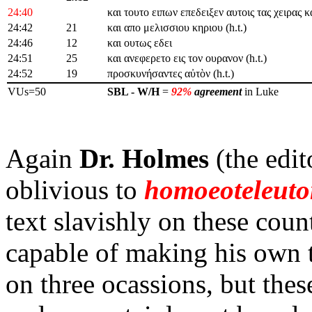
24:40
και τουτο ειπων επεδειξεν αυτοις τας χειρας κ
24:42
21
και απο μελισσιου κηριου (h.t.)
24:46
12
και ουτως εδει
24:51
25
και ανεφερετο εις τον ουρανον (h.t.)
24:52
19
προσκυνήσαντες αὐτὸν (h.t.)
VUs=50
SBL - W/H
=
92%
agreement
in Luke
Again
Dr. Holmes
(the edit
oblivious to
homoeoteleut
text slavishly on these coun
capable of making his own 
on three ocassions, but thes