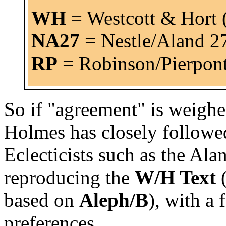
WH
= Westcott & Hort 
NA27
= Nestle/Aland 27
RP
= Robinson/Pierpont
So if "agreement" is weigh
Holmes has closely followe
Eclecticists such as the Ala
reproducing the
W/H Text
(
based on
Aleph/B
), with a
preferences.