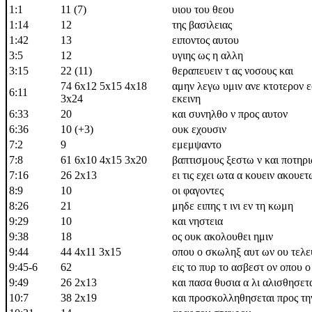
1:1
11 (7)
υιου του θεου
1:14
12
της βασιλειας
1:42
13
ειποντος αυτου
3:5
12
υγιης ως η αλλη
3:15
22 (11)
θεραπευειν τ ας νοσους και
74 6x12 5x15 4x18
αμην λεγω υμιν ανε κτοτερον ε
6:11
3x24
εκεινη
6:33
20
και συνηλθο ν προς αυτον
6:36
10 (+3)
ουκ εχουσιν
7:2
9
εμεμψαντο
7:8
61 6x10 4x15 3x20
βαπτισμους ξεστω ν και ποτηρι
7:16
26 2x13
ει τις εχει ωτα α κουειν ακουετ
8:9
10
οι φαγοντες
8:26
21
μηδε ειπης τ ινι εν τη κωμη
9:29
10
και νηστεια
9:38
18
ος ουκ ακολουθει ημιν
9:44
44 4x11 3x15
οπου ο σκωληξ αυτ ων ου τελευ
9:45-6
62
εις το πυρ το ασβεστ ον οπου 
9:49
26 2x13
και πασα θυσια α λι αλισθησετ
10:7
38 2x19
και προσκολληθησεται προς τη