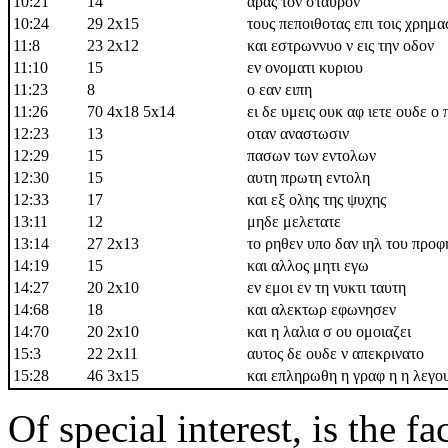
10:21
14
αρας τον σταυρον
10:24
29 2x15
τους πεποιθοτας επι τοις χρημα
11:8
23 2x12
και εστρωννυο ν εις την οδον
11:10
15
εν ονοματι κυριου
11:23
8
ο εαν ειπη
11:26
70 4x18 5x14
ει δε υμεις ουκ αφ ιετε ουδε 
12:23
13
οταν αναστωσιν
12:29
15
πασων των εντολων
12:30
15
αυτη πρωτη εντολη
12:33
17
και εξ ολης της ψυχης
13:11
12
μηδε μελετατε
13:14
27 2x13
το ρηθεν υπο δαν ιηλ του προφ
14:19
15
και αλλος μητι εγω
14:27
20 2x10
εν εμοι εν τη νυκτι ταυτη
14:68
18
και αλεκτωρ εφωνησεν
14:70
20 2x10
και η λαλια σ ου ομοιαζει
15:3
22 2x11
αυτος δε ουδε ν απεκρινατο
15:28
46 3x15
και επληρωθη η γραφ η η λεγο
Of special interest, is the f