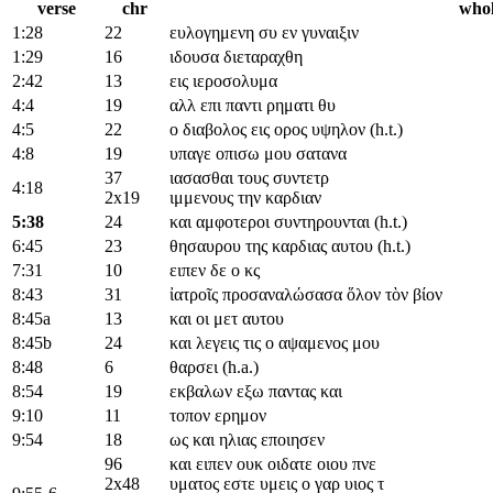
verse
chr
whol
1:28
22
ευλογημενη συ εν γυναιξιν
1:29
16
ιδουσα διεταραχθη
2:42
13
εις ιεροσολυμα
4:4
19
αλλ επι παντι ρηματι
θυ
4:5
22
ο διαβολος εις ορος υψηλον (h.t.)
4:8
19
υπαγε οπισω μου σατανα
37
ιασασθαι τους συντετρ
4:18
2x19
ιμμενους την καρδιαν
5:38
24
και αμφοτεροι συντηρουνται (h.t.)
6:45
23
θησαυρου της καρδιας αυτου (h.t.)
7:31
10
ειπεν δε ο
κς
8:43
31
ἰατροῖς προσαναλώσασα ὅλον τὸν βίον
8:45a
13
και οι μετ αυτου
8:45b
24
και λεγεις τις ο αψαμενος μου
8:48
6
θαρσει (h.a.)
8:54
19
εκβαλων εξω παντας και
9:10
11
τοπον ερημον
9:54
18
ως και ηλιας εποιησεν
96
και ειπεν ουκ οιδατε οιου πνε
2x48
υματος εστε υμεις ο γαρ υιος τ