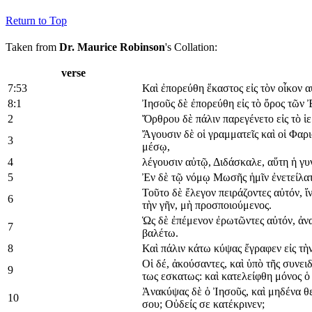
Return to Top
Taken from
Dr. Maurice Robinson
's Collation:
verse
7:53
Καὶ ἐπορεύθη ἕκαστος εἰς τὸν οἶκον α
8:1
Ἰησοῦς δὲ ἐπορεύθη εἰς τὸ ὄρος τῶν 
2
Ὄρθρου δὲ πάλιν παρεγένετο εἰς τὸ ἱε
Ἄγουσιν δὲ οἱ γραμματεῖς καὶ οἱ Φαρι
3
μέσῳ,
4
λέγουσιν αὐτῷ, Διδάσκαλε, αὕτη ἡ γ
5
Ἐν δὲ τῷ νόμῳ Μωσῆς ἡμῖν ἐνετείλατο 
Τοῦτο δὲ ἔλεγον πειράζοντες αὐτόν, 
6
τὴν γῆν, μὴ προσποιούμενος.
Ὡς δὲ ἐπέμενον ἐρωτῶντες αὐτόν, ἀνα
7
βαλέτω.
8
Καὶ πάλιν κάτω κύψας ἔγραφεν εἰς τὴν
Οἱ δέ, ἀκούσαντες, καὶ ὑπὸ τῆς συνει
9
τως εσκατως: καὶ κατελείφθη μόνος ὁ
Ἀνακύψας δὲ ὁ Ἰησοῦς, καὶ μηδένα θεα
10
σου; Οὐδείς σε κατέκρινεν;