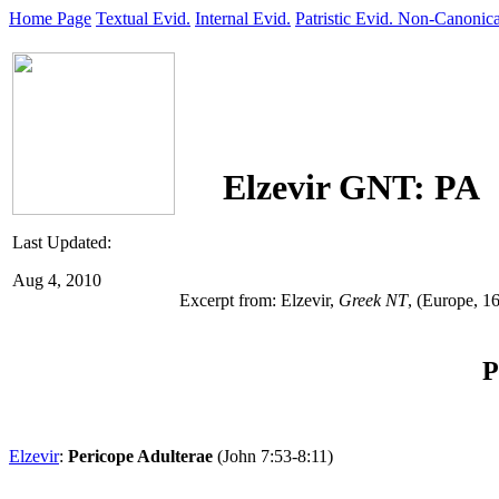
Home Page
Textual Evid.
Internal Evid.
Patristic Evid.
Non-Canonica
Elzevir GNT: PA
Last Updated:
Aug 4, 2010
Excerpt from: Elzevir,
Greek NT
,
(Europe, 1
P
Elzevir
:
Pericope Adulterae
(John 7:53-8:11)