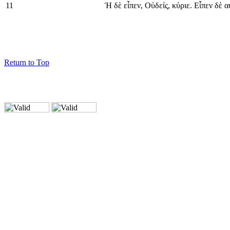
11
Ἡ δὲ εἶπεν, Οὐδείς, κύριε. Εἶπεν δὲ
Return to Top