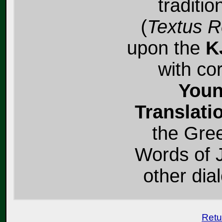
traditio
(
Textus R
upon the
K
with co
Youn
Translati
the Gree
Words of J
other dial
Retu