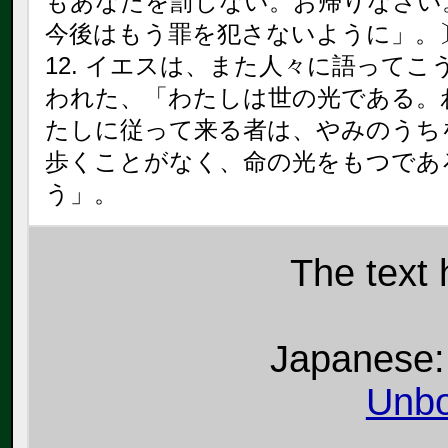
もあなたを罰しない。お帰りなさい
今後はもう罪を犯さないように」。
12. イエスは、また人々に語ってこ
われた、「わたしは世の光である。
たしに従って来る者は、やみのうち
歩くことがなく、命の光をもつであ
う」。
The
text
Japanese
Unbo