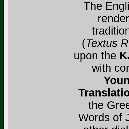
The Engl
render
traditio
(
Textus R
upon the
K
with co
Youn
Translati
the Gree
Words of J