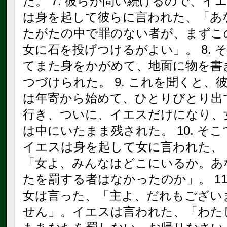
た。 7. 彼らが問い続けるので、イ
は身を起して彼らに言われた、「あ
たがたの中で罪のない者が、まずこ
女に石を投げつけるがよい」。 8. 
てまた身をかがめて、地面に物を書
つづけられた。 9. これを聞くと、
は年寄から始めて、ひとりびとり出
行き、ついに、イエスだけになり、
は中にいたまま残された。 10. そこ
イエスは身を起して女に言われた、
「女よ、みんなはどこにいるか。あ
たを罰する者はなかったのか」。 11
女は言った、「主よ、だれもござい
せん」。イエスは言われた、「わた