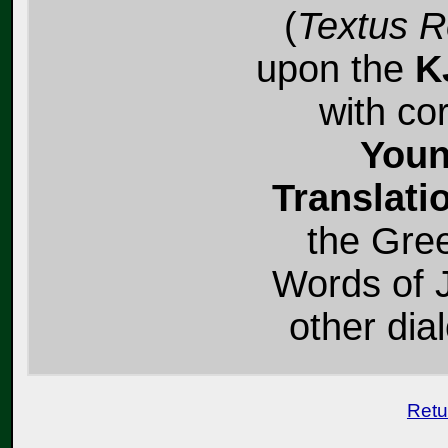
(
Textus R
upon the
K
with co
Youn
Translati
the Gree
Words of J
other dial
Retu